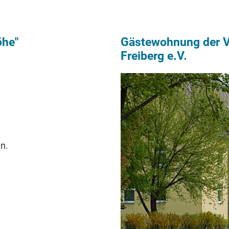
öhe"
Gästewohnung der Vo
Freiberg e.V.
n.