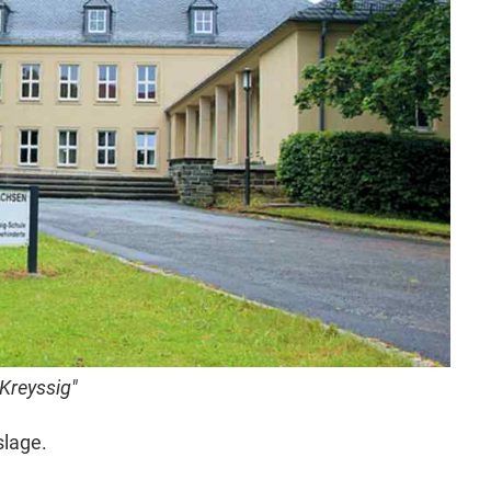
-Kreyssig"
slage.