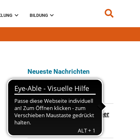
KLUNG
BILDUNG
Neueste Nachrichten
Ampelregelung B 173n
31.07.2026
Vollsperrung Dr.-Kurt-Fischer
Straße
23.07.2026