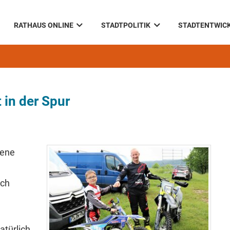
RATHAUS ONLINE
STADTPOLITIK
STADTENTWIC
 in der Spur
gene
ich
atürlich