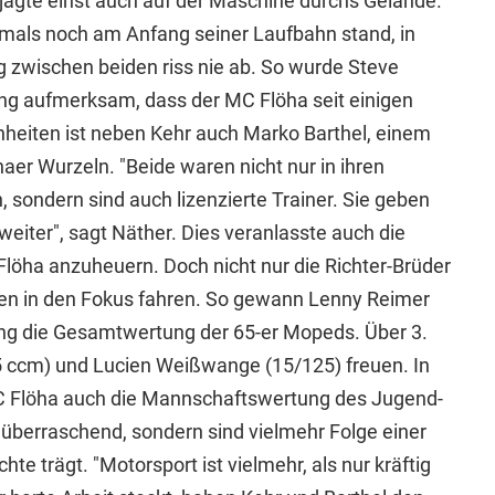
 jagte einst auch auf der Maschine durchs Gelände.
damals noch am Anfang seiner Laufbahn stand, in
g zwischen beiden riss nie ab. So wurde Steve
ing aufmerksam, dass der MC Flöha seit einigen
inheiten ist neben Kehr auch Marko Barthel, einem
haer Wurzeln. "Beide waren nicht nur in ihren
h, sondern sind auch lizenzierte Trainer. Sie geben
eiter", sagt Näther. Dies veranlasste auch die
 Flöha anzuheuern. Doch nicht nur die Richter-Brüder
en in den Fokus fahren. So gewann Lenny Reimer
ng die Gesamtwertung der 65-er Mopeds. Über 3.
65 ccm) und Lucien Weißwange (15/125) freuen. In
 Flöha auch die Mannschaftswertung des Jugend-
überraschend, sondern sind vielmehr Folge einer
hte trägt. "Motorsport ist vielmehr, als nur kräftig