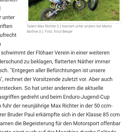
d
 unter
iften
Talent Max Richter (l.) trainiert unter andern bei Marko
Barthel (r.). Foto: Knut Berger
ufrecht
n
 schwimmt der Flöhaer Verein in einer weiteren
ederschund zu beklagen, flatterten Näther immer
ch. "Entgegen aller Befürchtungen ist unsere
", rechnet der Vorsitzende zuletzt vor. Aber auch
verstecken. So hat unter anderem die aktuelle
asgriffen gedreht und beim Enduro-Jugend-Cup
 fuhr der neunjährige Max Richter in der 50 ccm-
erer Bruder Paul erkämpfte sich in der Klasse 85 ccm
kamen die Begeisterung für den Motorsport offenbar