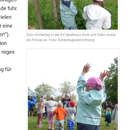
nde fuhr.
vielen
 eine
r!“).
Zum Kindertag in der Kit Spielhaus Groß und Klein rückte
die Polizei an. Foto: Kindertageseinrichtung
ion
e reges
g für