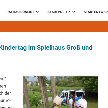
RATHAUS ONLINE
STADTPOLITIK
STADTENTWIC
 Kindertag im Spielhaus Groß und
ein“
chen
ch der
aune“-
eiwagen